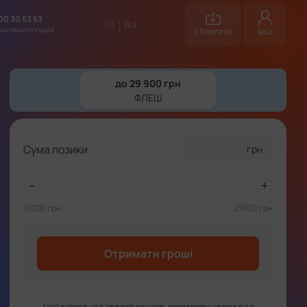
00 30 53 53
UA
RU
оштовно по Україні
сплатити
вхід