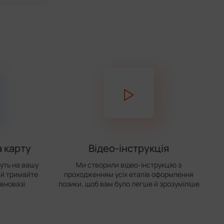
 карту
Відео-інструкція
уть на вашу
Ми створили відео-інструкцію з
 й тримайте
проходженням усіх етапів оформлення
івновазі
позики, щоб вам було легше й зрозуміліше