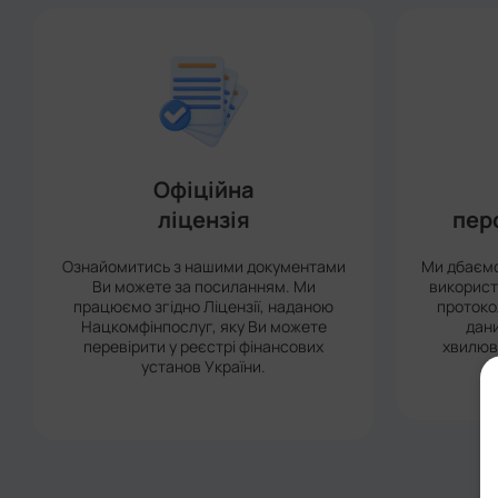
Офіційна
ліцензія
пер
Ознайомитись з нашими документами
Ми дбаємо
Ви можете за посиланням. Ми
використ
працюємо згідно Ліцензії, наданою
протоко
Нацкомфінпослуг, яку Ви можете
дани
перевірити у реєстрі фінансових
хвилюва
установ України.