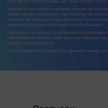
Вітаємо! Ми сервіс «Додам», що надає позики, і ми ту
У кожного з нас бувають моменти, коли ми так потреб
подарунки для найрідніших, гаряча відпустка, поломк
ситуацій, що порушують нашу рівновагу. Саме тому м
фінансову підтримку в той самий потрібний момент
Наш сервіс – це швидкість, професійність і підтримка.
Приділяємо професійну увагу кожному. Надаємо підт
балансу кожного клієнта
Наші співробітники допоможуть оформити заявку на п
Оформляйте заявку на позику й ми з радістю додамо 
Ваш сервіс «Додам»