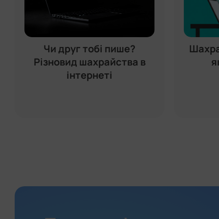
Чи друг тобі пише?
Шахра
Різновид шахрайства в
я
інтернеті