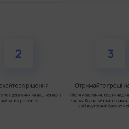
2
3
екайтеся рішення
Отримайте гроші на
о повідомлення на ваш номер із
Після ухвалення, кошти надійд
прийнятим рішенням
картку. Користуйтесь позикою
свій внутрішній баланс у р