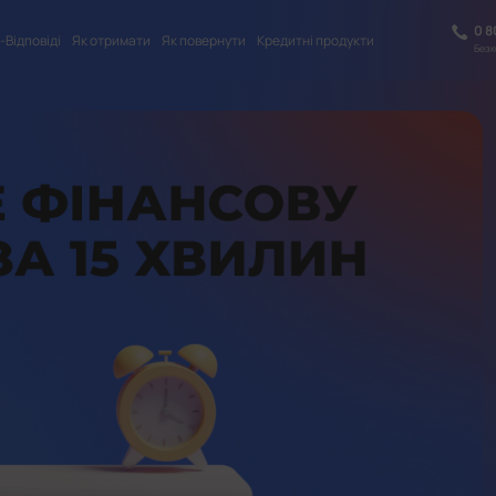
0 8
Відповіді
Як отримати
Як повернути
Кредитні продукти
Безк