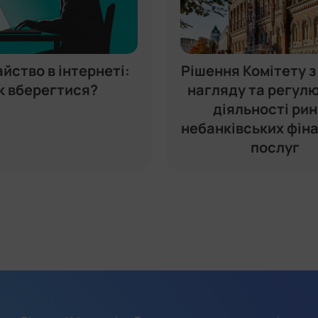
йство в інтернеті:
Рішення Комітету з
к вберегтися?
нагляду та регул
діяльності рин
небанківських фін
послуг