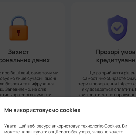
Захист
Прозорі умов
сональних даних
кредитуванн
 про Ваші дані, саме тому ми
Ще до прийняття рішен
овуємо лише сучасні, якісні
самостійно обираєте суму
ли безпеки та шифрування
термін повернення і відсотк
х. Запевняємо, не слід
яку доведеться сплатити. 
тись про свої документи.
хвилюватись про нарахуван
розслабтесь з Дода
Ми використовуємо cookies
Увага! Цей веб-ресурс використовує технологію Cookies. Ви
можете налаштувати опції свого браузера, якщо не хочете