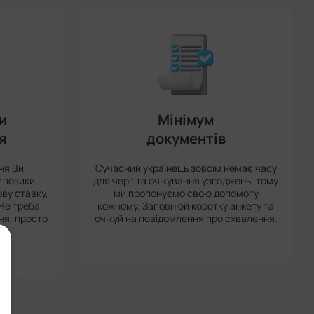
и
Мінімум
я
документів
ня Ви
Сучасний українець зовсім немає часу
 позики,
для черг та очікування узгоджень, тому
ову ставку,
ми пропонуємо свою допомогу
Не треба
кожному. Заповнюй коротку анкету та
ня, просто
очікуй на повідомлення про схвалення.
м.