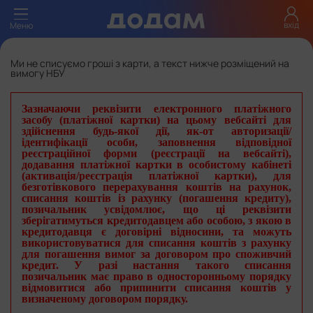
вхід
Меню
Ми не списуємо гроші з карти, а текст нижче розміщений на
вимогу НБУ
Зазначаючи реквізити електронного платіжного
засобу (платіжної картки) на цьому вебсайті для
здійснення будь-якої дії, як-от авторизації/
ідентифікації особи, заповнення відповідної
реєстраційної форми (реєстрації на вебсайті),
додавання платіжної картки в особистому кабінеті
(активація/реєстрація платіжної картки), для
безготівкового перерахування коштів на рахунок,
списання коштів із рахунку (погашення кредиту),
позичальник усвідомлює, що ці реквізити
зберігатимуться кредитодавцем або особою, з якою в
кредитодавця є договірні відносини, та можуть
використовуватися для списання коштів з рахунку
для погашення вимог за договором про споживчий
кредит. У разі настання такого списання
позичальник має право в односторонньому порядку
відмовитися або припинити списання коштів у
визначеному договором порядку.