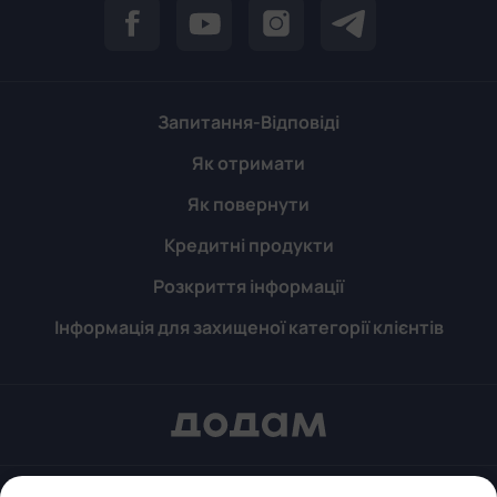
Запитання-Відповіді
Як отримати
Як повернути
Кредитні продукти
Розкриття інформації
Інформація для захищеної категорії клієнтів